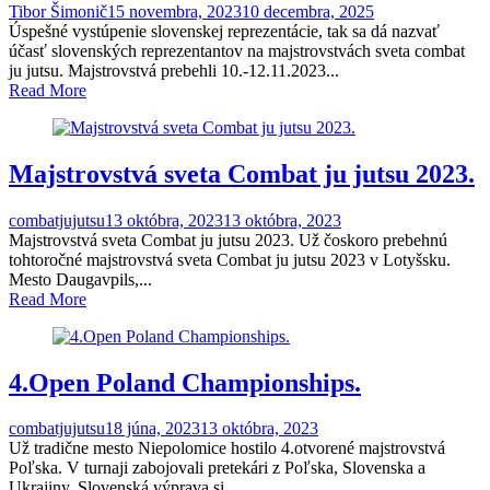
Tibor Šimonič
15 novembra, 2023
10 decembra, 2025
Úspešné vystúpenie slovenskej reprezentácie, tak sa dá nazvať
účasť slovenských reprezentantov na majstrovstvách sveta combat
ju jutsu. Majstrovstvá prebehli 10.-12.11.2023...
Read More
Majstrovstvá sveta Combat ju jutsu 2023.
combatjujutsu
13 októbra, 2023
13 októbra, 2023
Majstrovstvá sveta Combat ju jutsu 2023. Už čoskoro prebehnú
tohtoročné majstrovstvá sveta Combat ju jutsu 2023 v Lotyšsku.
Mesto Daugavpils,...
Read More
4.Open Poland Championships.
combatjujutsu
18 júna, 2023
13 októbra, 2023
Už tradične mesto Niepolomice hostilo 4.otvorené majstrovstvá
Poľska. V turnaji zabojovali pretekári z Poľska, Slovenska a
Ukrajiny. Slovenská výprava si...