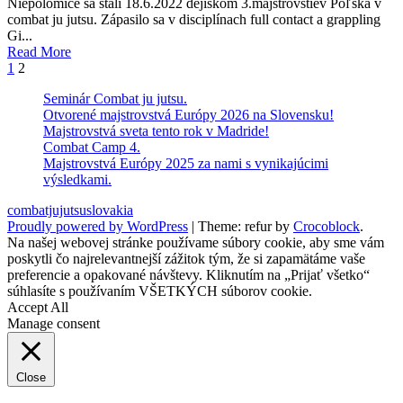
Niepolomice sa stali 18.6.2022 dejiskom 3.majstrovstiev Poľska v
combat ju jutsu. Zápasilo sa v disciplínach full contact a grappling
Gi...
Read More
Stránkovanie
1
2
príspevkov
Seminár Combat ju jutsu.
Otvorené majstrovstvá Európy 2026 na Slovensku!
Majstrovstvá sveta tento rok v Madride!
Combat Camp 4.
Majstrovstvá Európy 2025 za nami s vynikajúcimi
výsledkami.
combatjujutsuslovakia
Proudly powered by WordPress
|
Theme: refur by
Crocoblock
.
Na našej webovej stránke používame súbory cookie, aby sme vám
poskytli čo najrelevantnejší zážitok tým, že si zapamätáme vaše
preferencie a opakované návštevy. Kliknutím na „Prijať všetko“
súhlasíte s používaním VŠETKÝCH súborov cookie.
Accept All
Manage consent
Close