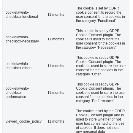
The cookie is set by GDPR
cookielawinfo-
cookie consent to record the
11 months
checkbox-functional
user consent for the cookies in
the category "Functional".
This cookie is set by GDPR
Cookie Consent plugin. The
cookielawinfo-
11 months
cookies is used to store the
checkbox-necessary
user consent for the cookies in
the category "Necessary".
This cookie is set by GDPR
Cookie Consent plugin. The
cookielawinfo-
11 months
cookie is used to store the user
checkbox-others
consent for the cookies in the
category "Other.
This cookie is set by GDPR
cookielawinfo-
Cookie Consent plugin. The
checkbox-
11 months
cookie is used to store the user
performance
consent for the cookies in the
category "Performance".
The cookie is set by the GDPR
Cookie Consent plugin and is
used to store whether or not
viewed_cookie_policy
11 months
user has consented to the use
of cookies. It does not store
any personal data.