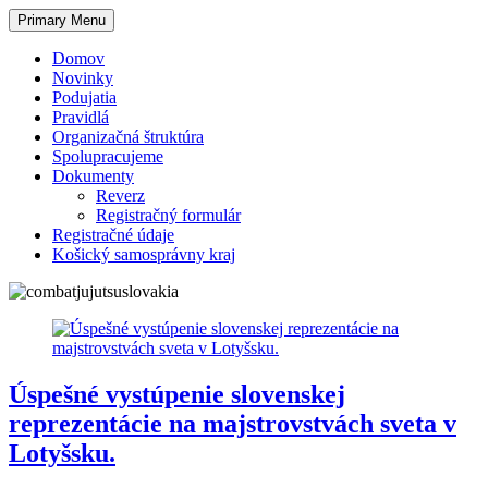
Skip
Primary Menu
to
content
Domov
Novinky
Podujatia
Pravidlá
Organizačná štruktúra
Spolupracujeme
Dokumenty
Reverz
Registračný formulár
Registračné údaje
Košický samosprávny kraj
Úspešné vystúpenie slovenskej
reprezentácie na majstrovstvách sveta v
Lotyšsku.